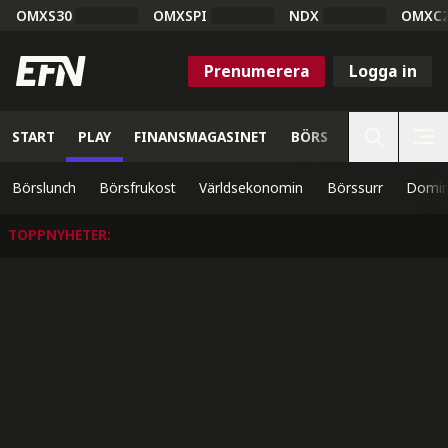
OMXS30
OMXSPI
NDX
OMXC
Prenumerera
Logga in
START
PLAY
FINANSMAGASINET
BÖRS
VETENSKAP
Börslunch
Börsfrukost
Världsekonomin
Börssurr
Domin
TOPPNYHETER
: