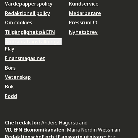
Värdepapperspolicy
Kundservice
Redaktionell policy
Medarbetare
Om cookies
Pressrum
Tillgänglighet på EFN
Nyhetsbrev
Ändra datainställningar
Play
Finansmagasinet
Börs
Vetenskap
Bok
Podd
Chefredaktör:
Anders Hägerstrand
VD, EFN Ekonomikanalen:
Maria Nordin Wessman
Redaktionschef och tf ansvarig utgivare:
Eric