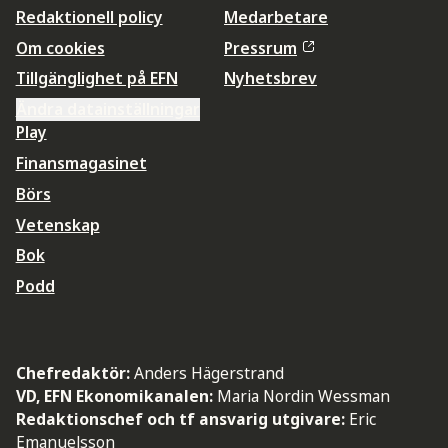
Redaktionell policy
Medarbetare
Om cookies
Pressrum
Tillgänglighet på EFN
Nyhetsbrev
Ändra datainställningar
Play
Finansmagasinet
Börs
Vetenskap
Bok
Podd
Chefredaktör:
Anders Hägerstrand
VD, EFN Ekonomikanalen:
Maria Nordin Wessman
Redaktionschef och tf ansvarig utgivare:
Eric
Emanuelsson