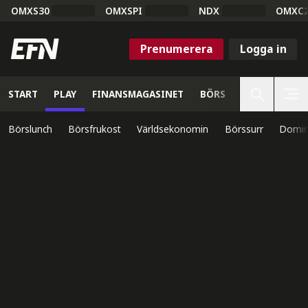
OMXS30
OMXSPI
NDX
OMXC
Prenumerera
Logga in
START
PLAY
FINANSMAGASINET
BÖRS
VETENSKAP
Börslunch
Börsfrukost
Världsekonomin
Börssurr
Domin