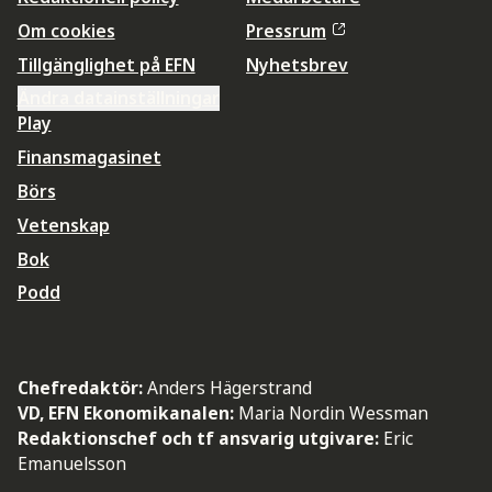
Om cookies
Pressrum
Tillgänglighet på EFN
Nyhetsbrev
Ändra datainställningar
Play
Finansmagasinet
Börs
Vetenskap
Bok
Podd
Chefredaktör:
Anders Hägerstrand
VD, EFN Ekonomikanalen:
Maria Nordin Wessman
Redaktionschef och tf ansvarig utgivare:
Eric
Emanuelsson