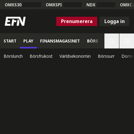
OMXS30
OMXSPI
NDX
OMXC
Prenumerera
Logga in
START
PLAY
FINANSMAGASINET
BÖRS
VETENSKAP
Börslunch
Börsfrukost
Världsekonomin
Börssurr
Domin