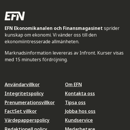
EFN Ekonomikanalen och Finansmagasinet
sprider
kunskap om ekonomi. Vi vänder oss till den
ekonomiintresserade allmänheten.
Marknadsinformation levereras av Infront. Kurser visas
med 15 minuters fördröjning.
Användarvillkor
Om EFN
Integritetspolicy
Kontakta oss
Prenumerationsvillkor
Tipsa oss
FactSet villkor
Jobba hos oss
Värdepapperspolicy
Kundservice
Redaktionell policy
Medarbetare