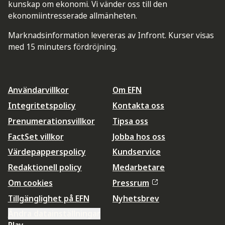
kunskap om ekonomi. Vi vänder oss till den
ekonomiintresserade allmänheten.
Marknadsinformation levereras av Infront. Kurser visas
med 15 minuters fördröjning.
Användarvillkor
Om EFN
Integritetspolicy
Kontakta oss
Prenumerationsvillkor
Tipsa oss
FactSet villkor
Jobba hos oss
Värdepapperspolicy
Kundservice
Redaktionell policy
Medarbetare
Om cookies
Pressrum
Tillgänglighet på EFN
Nyhetsbrev
Ändra datainställningar