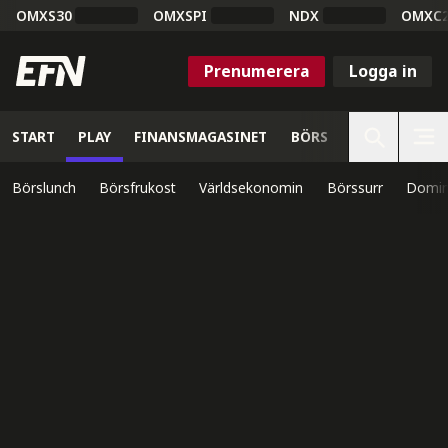
OMXS30
OMXSPI
NDX
OMXC
Prenumerera
Logga in
START
PLAY
FINANSMAGASINET
BÖRS
VETENSKAP
Börslunch
Börsfrukost
Världsekonomin
Börssurr
Domin