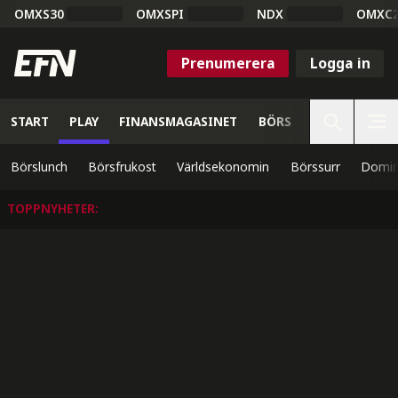
OMXS30
OMXSPI
NDX
OMXC
Prenumerera
Logga in
START
PLAY
FINANSMAGASINET
BÖRS
VETENSKAP
Börslunch
Börsfrukost
Världsekonomin
Börssurr
Domin
TOPPNYHETER
: