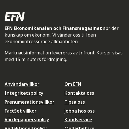
EFN Ekonomikanalen och Finansmagasinet
sprider
kunskap om ekonomi. Vi vänder oss till den
ekonomiintresserade allmänheten.
Marknadsinformation levereras av Infront. Kurser visas
med 15 minuters fördröjning.
Användarvillkor
Om EFN
Integritetspolicy
Kontakta oss
Prenumerationsvillkor
Tipsa oss
FactSet villkor
Jobba hos oss
Värdepapperspolicy
Kundservice
Redaktionell policy
Medarbetare