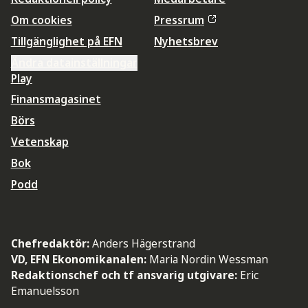
Om cookies
Pressrum
Tillgänglighet på EFN
Nyhetsbrev
Ändra datainställningar
Play
Finansmagasinet
Börs
Vetenskap
Bok
Podd
Chefredaktör:
Anders Hägerstrand
VD, EFN Ekonomikanalen:
Maria Nordin Wessman
Redaktionschef och tf ansvarig utgivare:
Eric
Emanuelsson