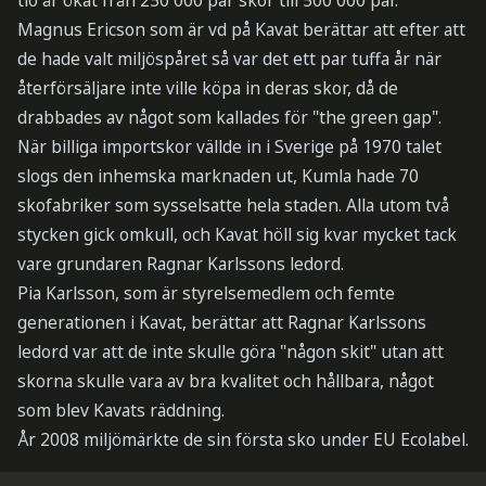
tio år ökat från 250 000 par skor till 500 000 par.
Magnus Ericson som är vd på Kavat berättar att efter att
de hade valt miljöspåret så var det ett par tuffa år när
återförsäljare inte ville köpa in deras skor, då de
drabbades av något som kallades för "the green gap".
När billiga importskor vällde in i Sverige på 1970 talet
slogs den inhemska marknaden ut, Kumla hade 70
skofabriker som sysselsatte hela staden. Alla utom två
stycken gick omkull, och Kavat höll sig kvar mycket tack
vare grundaren Ragnar Karlssons ledord.
Pia Karlsson, som är styrelsemedlem och femte
generationen i Kavat, berättar att Ragnar Karlssons
ledord var att de inte skulle göra "någon skit" utan att
skorna skulle vara av bra kvalitet och hållbara, något
som blev Kavats räddning.
År 2008 miljömärkte de sin första sko under EU Ecolabel.