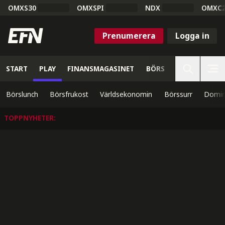
OMXS30
OMXSPI
NDX
OMXC
Prenumerera
Logga in
START
PLAY
FINANSMAGASINET
BÖRS
VETENSKAP
Börslunch
Börsfrukost
Världsekonomin
Börssurr
Domin
TOPPNYHETER
: