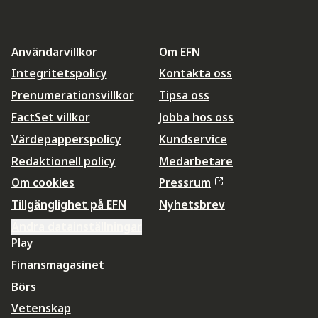
Användarvillkor
Om EFN
Integritetspolicy
Kontakta oss
Prenumerationsvillkor
Tipsa oss
FactSet villkor
Jobba hos oss
Värdepapperspolicy
Kundservice
Redaktionell policy
Medarbetare
Om cookies
Pressrum
Tillgänglighet på EFN
Nyhetsbrev
Ändra datainställningar
Play
Finansmagasinet
Börs
Vetenskap