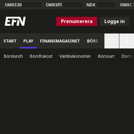
OMXS30
OMXSPI
NDX
OMXC
Prenumerera
Logga in
START
PLAY
FINANSMAGASINET
BÖRS
VETENSKAP
Börslunch
Börsfrukost
Världsekonomin
Börssurr
Domin