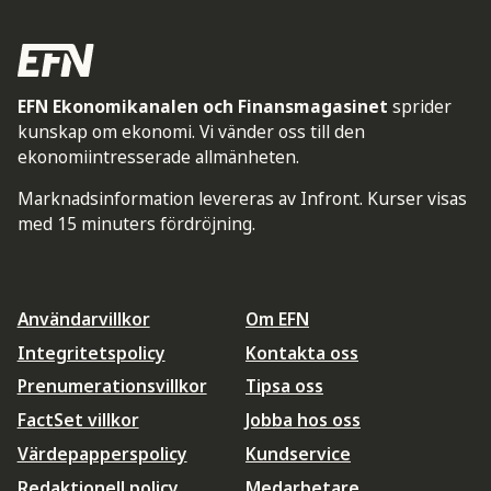
EFN Ekonomikanalen och Finansmagasinet
sprider
kunskap om ekonomi. Vi vänder oss till den
ekonomiintresserade allmänheten.
Marknadsinformation levereras av Infront. Kurser visas
med 15 minuters fördröjning.
Användarvillkor
Om EFN
Integritetspolicy
Kontakta oss
Prenumerationsvillkor
Tipsa oss
FactSet villkor
Jobba hos oss
Värdepapperspolicy
Kundservice
Redaktionell policy
Medarbetare