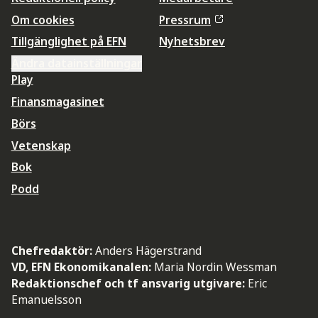
Om cookies
Pressrum
Tillgänglighet på EFN
Nyhetsbrev
Ändra datainställningar
Play
Finansmagasinet
Börs
Vetenskap
Bok
Podd
Chefredaktör:
Anders Hägerstrand
VD, EFN Ekonomikanalen:
Maria Nordin Wessman
Redaktionschef och tf ansvarig utgivare:
Eric
Emanuelsson