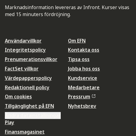
Marknadsinformation levereras av Infront. Kurser visas
med 15 minuters fördröjning.
Användarvillkor
Om EFN
Integritetspolicy
Kontakta oss
Prenumerationsvillkor
Tipsa oss
FactSet villkor
Jobba hos oss
Värdepapperspolicy
Kundservice
Redaktionell policy
Medarbetare
Om cookies
Pressrum
Tillgänglighet på EFN
Nyhetsbrev
Ändra datainställningar
Play
Finansmagasinet