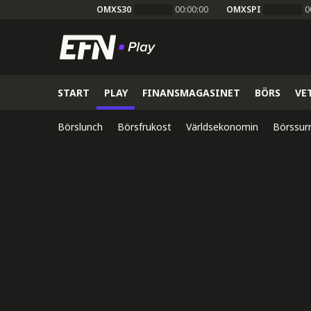
OMXS30
00:00:00
OMXSPI
0
START
PLAY
FINANSMAGASINET
BÖRS
VE
Börslunch
Börsfrukost
Världsekonomin
Börssur