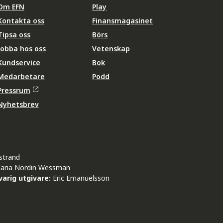
Om EFN
Play
Kontakta oss
Finansmagasinet
Tipsa oss
Börs
Jobba hos oss
Vetenskap
Kundservice
Bok
Medarbetare
Podd
Pressrum
Nyhetsbrev
strand
aria Nordin Wessman
arig utgivare:
Eric Emanuelsson