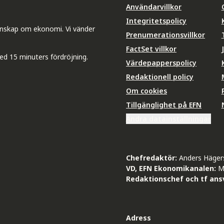
Användarvillkor
Integritetspolicy
unskap om ekonomi. Vi vänder
Prenumerationsvillkor
FactSet villkor
ed 15 minuters fördröjning.
Värdepapperspolicy
Redaktionell policy
Om cookies
Tillgänglighet på EFN
Ändra datainställningar
Chefredaktör:
Anders Häger
VD, EFN Ekonomikanalen:
M
Redaktionschef och tf ansv
Adress