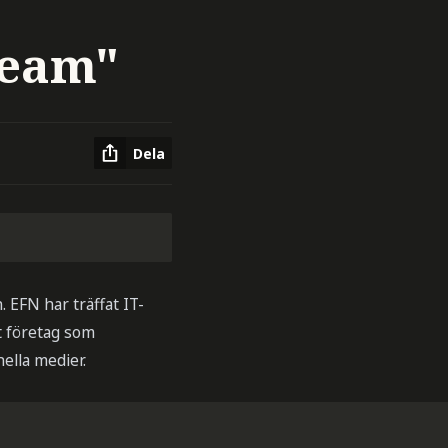
ream"
Dela
 EFN har träffat IT-
t företag som
nella medier.