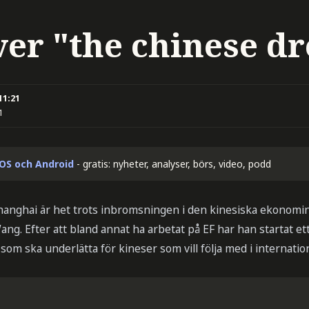
ver "the chinese d
11:21
1
iOS och Android
- gratis: nyheter, analyser, börs, video, podd
anghai är het trots inbromsningen i den kinesiska ekonomin.
g. Efter att bland annat ha arbetat på EF har han startat et
som ska underlätta för kineser som vill följa med i internatio