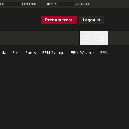
EK
00:00:00
EURSEK
00:00:00
Prenumerera
Logga in
gda
Sikt
Spets
EFN Sverige
EFN Råvaror
EFN Direkt