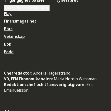
Tillgänglighet på EFN
Nyhetsbrev
Ändra datainställningar
Play
Finansmagasinet
Börs
Vetenskap
Bok
Podd
Chefredaktör:
Anders Hägerstrand
VD, EFN Ekonomikanalen:
Maria Nordin Wessman
Redaktionschef och tf ansvarig utgivare:
Eric
Emanuelsson