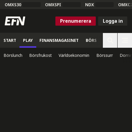
OMXS30
OMXSPI
NDX
OMXC
Prenumerera
Logga in
START
PLAY
FINANSMAGASINET
BÖRS
VETENSKAP
Börslunch
Börsfrukost
Världsekonomin
Börssurr
Domin