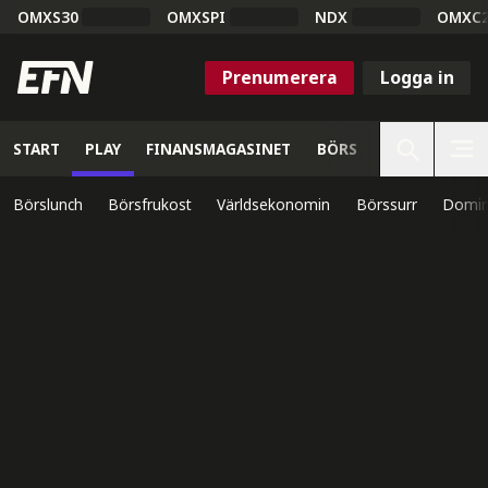
OMXS30
OMXSPI
NDX
OMXC
Prenumerera
Logga in
START
PLAY
FINANSMAGASINET
BÖRS
VETENSKAP
Börslunch
Börsfrukost
Världsekonomin
Börssurr
Domin