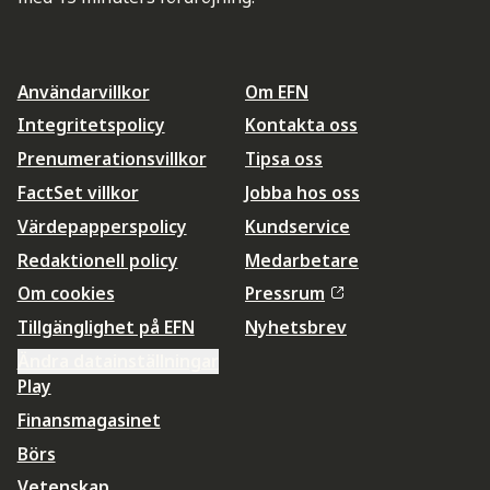
Användarvillkor
Om EFN
Integritetspolicy
Kontakta oss
Prenumerationsvillkor
Tipsa oss
FactSet villkor
Jobba hos oss
Värdepapperspolicy
Kundservice
Redaktionell policy
Medarbetare
Om cookies
Pressrum
Tillgänglighet på EFN
Nyhetsbrev
Ändra datainställningar
Play
Finansmagasinet
Börs
Vetenskap