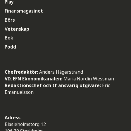
Play
Finansmagasinet
Börs
Vetenskap
Bok
Podd
Chefredaktör:
Anders Hägerstrand
VD, EFN Ekonomikanalen:
Maria Nordin Wessman
Redaktionschef och tf ansvarig utgivare:
Eric
Emanuelsson
Adress
Blasieholmstorg 12
106 70 Stockholm