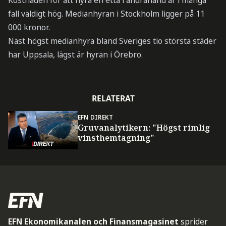
Kostnaden för att hyra en etta i andrahand är i många
fall väldigt hög. Medianhyran i Stockholm ligger på 11
000 kronor.
Näst högst medianhyra bland Sveriges tio största städer
har Uppsala, lägst är hyran i Örebro.
RELATERAT
EFN DIREKT
Gruvanalytikern: "Högst rimlig
vinsthemtagning"
EFN Ekonomikanalen och Finansmagasinet
sprider