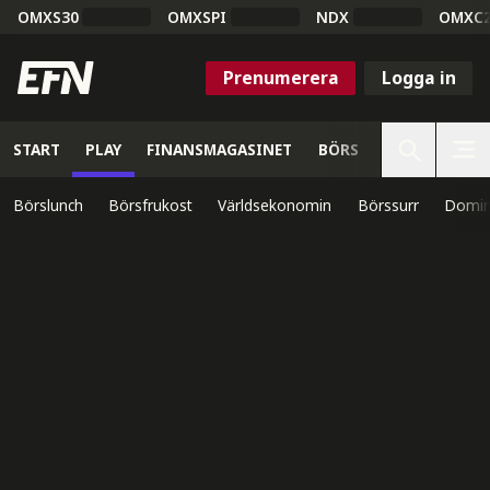
OMXS30
OMXSPI
NDX
OMXC
Prenumerera
Logga in
START
PLAY
FINANSMAGASINET
BÖRS
VETENSKAP
Börslunch
Börsfrukost
Världsekonomin
Börssurr
Domin