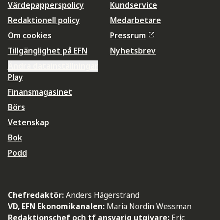
Värdepapperspolicy
Kundservice
Redaktionell policy
Medarbetare
Om cookies
Pressrum
Tillgänglighet på EFN
Nyhetsbrev
Ändra datainställningar
Play
Finansmagasinet
Börs
Vetenskap
Bok
Podd
Chefredaktör:
Anders Hägerstrand
VD, EFN Ekonomikanalen:
Maria Nordin Wessman
Redaktionschef och tf ansvarig utgivare:
Eric