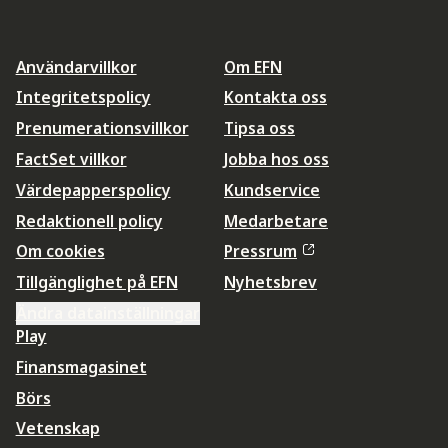
Användarvillkor
Om EFN
Integritetspolicy
Kontakta oss
Prenumerationsvillkor
Tipsa oss
FactSet villkor
Jobba hos oss
Värdepapperspolicy
Kundservice
Redaktionell policy
Medarbetare
Om cookies
Pressrum
Tillgänglighet på EFN
Nyhetsbrev
Ändra datainställningar
Play
Finansmagasinet
Börs
Vetenskap