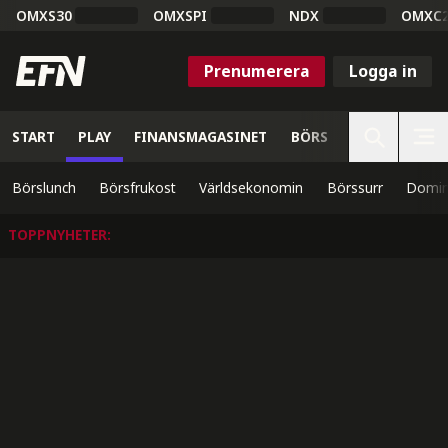
OMXS30
OMXSPI
NDX
OMXC
Prenumerera
Logga in
START
PLAY
FINANSMAGASINET
BÖRS
VETENSKAP
Börslunch
Börsfrukost
Världsekonomin
Börssurr
Domin
TOPPNYHETER
: