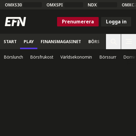
OMXS30
OMXSPI
NDX
OMXC
Prenumerera
Logga in
START
PLAY
FINANSMAGASINET
BÖRS
VETENSKAP
Börslunch
Börsfrukost
Världsekonomin
Börssurr
Domin