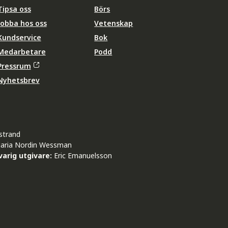
Tipsa oss
Börs
Jobba hos oss
Vetenskap
Kundservice
Bok
Medarbetare
Podd
Pressrum
Nyhetsbrev
strand
aria Nordin Wessman
arig utgivare:
Eric Emanuelsson