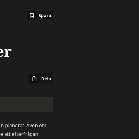
Spara
er
Dela
än planerat. Även om
e att efterfrågan