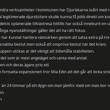
andra verksamheter i kommunen har Djurläkarna svårt med r
tal legitimerade djurskötare skulle kunna få jobb direkt om 
elvis oplanerade tillväxtresa hittills har också inneburit en
a nyanställningar gäller det att ha rätt fokus.
e har kunnat hantera växtvärken genom att satsa extra på tre 
 ta snabba beslut men också att ompröva beslut när det krävs.
uppen utökas är det viktigt att bibehålla stabiliteten.
lja det som är mest angeläget och vänta med annat.
en och deras ägare prio ett.
 fortsatta expansionen tror Mia Edin att det går att locka st
mer än 24 timmar på ett dygn om man jämför med om man bor 
on.
n