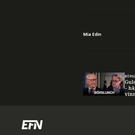
Mia Edin
BÖRS
Gul
– hä
vin