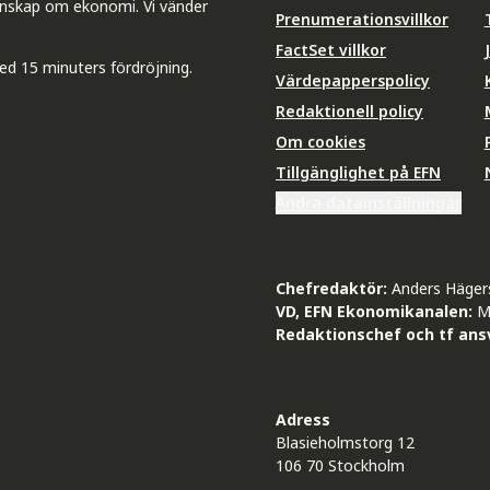
unskap om ekonomi. Vi vänder
Prenumerationsvillkor
FactSet villkor
ed 15 minuters fördröjning.
Värdepapperspolicy
Redaktionell policy
Om cookies
Tillgänglighet på EFN
Ändra datainställningar
Chefredaktör:
Anders Häger
VD, EFN Ekonomikanalen:
M
Redaktionschef och tf ansv
Adress
Blasieholmstorg 12
106 70 Stockholm