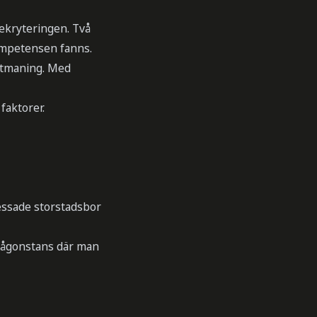
ekryteringen. Två
kompetensen fanns.
 utmaning. Med
faktorer.
ressade storstadsbor
någonstans där man