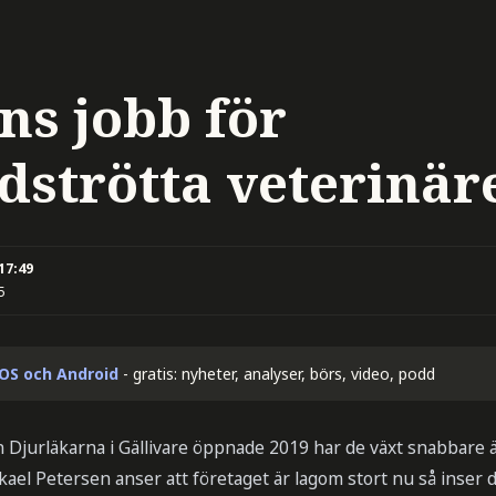
ns jobb för
dströtta veterinär
 17:49
5
iOS och Android
- gratis: nyheter, analyser, börs, video, podd
n Djurläkarna i Gällivare öppnade 2019 har de växt snabbare 
ael Petersen anser att företaget är lagom stort nu så inser d