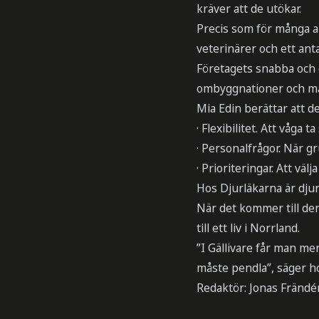
kräver att de utökar.
Precis som för många 
veterinärer och ett an
Företagets snabba och d
ombyggnationer och mång
Mia Edin berättar att d
· Flexibilitet. Att våga
· Personalfrågor. När gr
· Prioriteringar. Att vä
Hos Djurläkarna är djur
När det kommer till den
till ett liv i Norrland.
”I Gällivare får man 
måste pendla”, säger h
Redaktör: Jonas Frändé