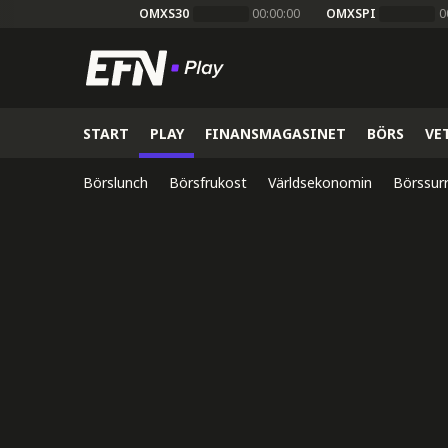
OMXS30
00:00:00
OMXSPI
0
START
PLAY
FINANSMAGASINET
BÖRS
VE
Börslunch
Börsfrukost
Världsekonomin
Börssur