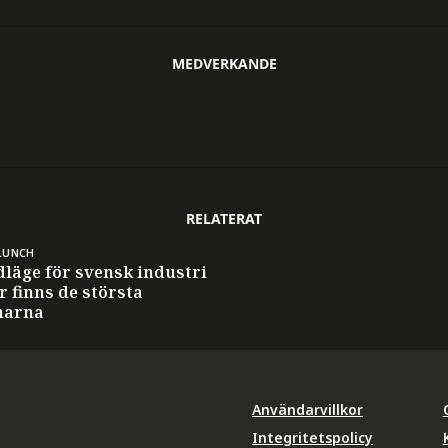
MEDVERKANDE
RELATERAT
LUNCH
dläge för svensk industri
r finns de största
narna
Användarvillkor
Integritetspolicy