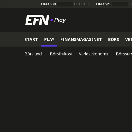
OMXS30
00:00:00
OMXSPI
0
START
PLAY
FINANSMAGASINET
BÖRS
VE
Börslunch
Börsfrukost
Världsekonomin
Börssur