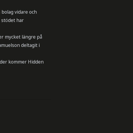
a bolag vidare och
 stödet har
mer mycket längre på
muelson deltagit i
änder kommer Hidden