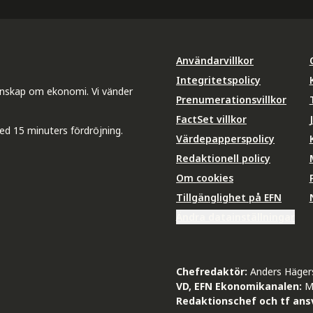
Användarvillkor
Integritetspolicy
unskap om ekonomi. Vi vänder
Prenumerationsvillkor
FactSet villkor
ed 15 minuters fördröjning.
Värdepapperspolicy
Redaktionell policy
Om cookies
Tillgänglighet på EFN
Ändra datainställningar
Chefredaktör:
Anders Häger
VD, EFN Ekonomikanalen:
M
Redaktionschef och tf ansv