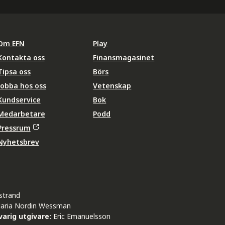
Om EFN
Play
Kontakta oss
Finansmagasinet
Tipsa oss
Börs
Jobba hos oss
Vetenskap
Kundservice
Bok
Medarbetare
Podd
Pressrum
Nyhetsbrev
strand
aria Nordin Wessman
arig utgivare:
Eric Emanuelsson