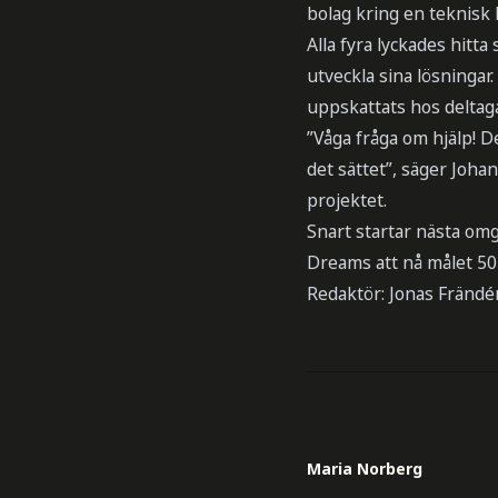
bolag kring en teknisk 
Alla fyra lyckades hitt
utveckla sina lösninga
uppskattats hos deltag
”Våga fråga om hjälp! D
det sättet”, säger Joh
projektet.
Snart startar nästa o
Dreams att nå målet 50
Redaktör: Jonas Frändé
Maria Norberg