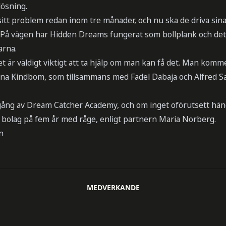
lösning.
a sitt problem redan inom tre månader, och nu ska de driva sin
r. På vägen har Hidden Dreams fungerat som bollplank och det
arna.
et är väldigt viktigt att ta hjälp om man kan få det. Man kom
anna Kindbom, som tillsammans med Fadel Dabaja och Alfred Sa
mgång av Dream Catcher Academy, och om inget oförutsett h
 bolag på fem år med råge, enligt partnern Maria Norberg.
n
MEDVERKANDE