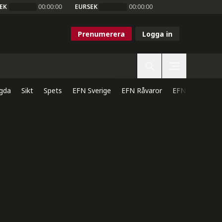
EK
00:00:00
EURSEK
00:00:00
Prenumerera
Logga in
gda
Sikt
Spets
EFN Sverige
EFN Råvaror
EFN Direkt