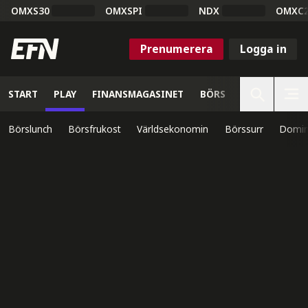
OMXS30
OMXSPI
NDX
OMXC
Prenumerera
Logga in
START
PLAY
FINANSMAGASINET
BÖRS
VETENSKAP
Börslunch
Börsfrukost
Världsekonomin
Börssurr
Domin