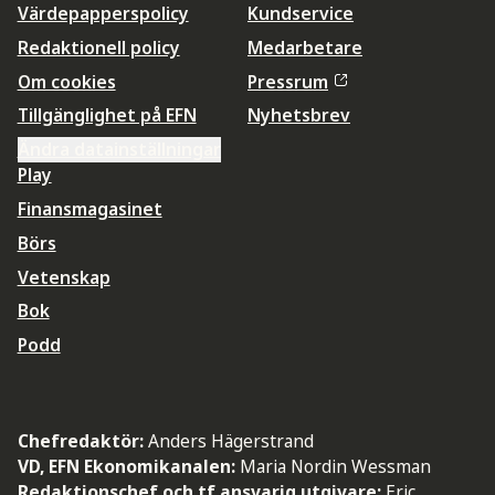
Värdepapperspolicy
Kundservice
Redaktionell policy
Medarbetare
Om cookies
Pressrum
Tillgänglighet på EFN
Nyhetsbrev
Ändra datainställningar
Play
Finansmagasinet
Börs
Vetenskap
Bok
Podd
Chefredaktör:
Anders Hägerstrand
VD, EFN Ekonomikanalen:
Maria Nordin Wessman
Redaktionschef och tf ansvarig utgivare:
Eric