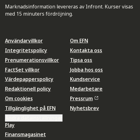
Marknadsinformation levereras av Infront. Kurser visas
med 15 minuters fördröjning.
Användarvillkor
Om EFN
Integritetspolicy
Kontakta oss
Prenumerationsvillkor
Tipsa oss
FactSet villkor
Jobba hos oss
Värdepapperspolicy
Kundservice
Redaktionell policy
Medarbetare
Om cookies
Pressrum
Tillgänglighet på EFN
Nyhetsbrev
Ändra datainställningar
Play
Finansmagasinet