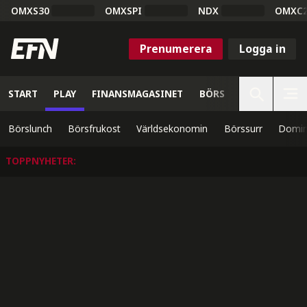
OMXS30
OMXSPI
NDX
OMXC
Prenumerera
Logga in
START
PLAY
FINANSMAGASINET
BÖRS
VETENSKAP
Börslunch
Börsfrukost
Världsekonomin
Börssurr
Domin
TOPPNYHETER
: