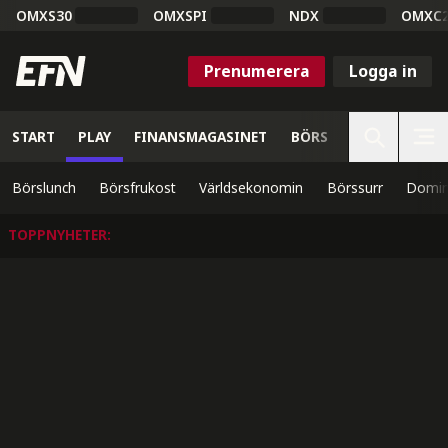
OMXS30
OMXSPI
NDX
OMXC
Prenumerera
Logga in
START
PLAY
FINANSMAGASINET
BÖRS
VETENSKAP
Börslunch
Börsfrukost
Världsekonomin
Börssurr
Domin
TOPPNYHETER
: