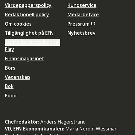
Värdepapperspolicy
Kundservice
Redaktionell policy
Medarbetare
Om cookies
Pressrum
Tillgänglighet på EFN
Nyhetsbrev
Ändra datainställningar
Play
Finansmagasinet
Börs
Vetenskap
Bok
Podd
Chefredaktör:
Anders Hägerstrand
VD, EFN Ekonomikanalen:
Maria Nordin Wessman