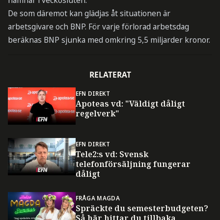
hamnar i veckosluten.
De som däremot kan glädjas åt situationen är
arbetsgivare och BNP. För varje förlorad arbetsdag
beräknas BNP sjunka med omkring 5,5 miljarder kronor.
RELATERAT
EFN DIREKT
Apoteas vd: "Väldigt dåligt
regelverk"
EFN DIREKT
Tele2:s vd: Svensk
telefonförsäljning fungerar
dåligt
FRÅGA MAGDA
Spräckte du semesterbudgeten?
Så här hittar du tillbaka