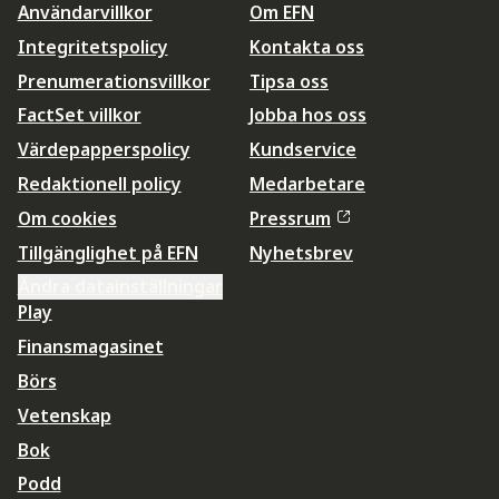
Användarvillkor
Om EFN
Integritetspolicy
Kontakta oss
Prenumerationsvillkor
Tipsa oss
FactSet villkor
Jobba hos oss
Värdepapperspolicy
Kundservice
Redaktionell policy
Medarbetare
Om cookies
Pressrum
Tillgänglighet på EFN
Nyhetsbrev
Ändra datainställningar
Play
Finansmagasinet
Börs
Vetenskap
Bok
Podd