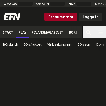
OMXS30
OMXSPI
NDX
OMXC
Prenumerera
Logga in
START
PLAY
FINANSMAGASINET
BÖRS
VETENSKAP
Börslunch
Börsfrukost
Världsekonomin
Börssurr
Domin