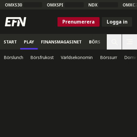
OMXS30
OMXSPI
NDX
OMXC
Prenumerera
Logga in
START
PLAY
FINANSMAGASINET
BÖRS
VETENSKAP
Börslunch
Börsfrukost
Världsekonomin
Börssurr
Domin