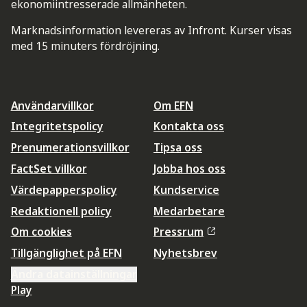
ekonomiintresserade allmänheten.
Marknadsinformation levereras av Infront. Kurser visas
med 15 minuters fördröjning.
Användarvillkor
Om EFN
Integritetspolicy
Kontakta oss
Prenumerationsvillkor
Tipsa oss
FactSet villkor
Jobba hos oss
Värdepapperspolicy
Kundservice
Redaktionell policy
Medarbetare
Om cookies
Pressrum
Tillgänglighet på EFN
Nyhetsbrev
Ändra datainställningar
Play