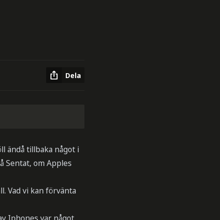
Dela
l ändå tillbaka något i
på Sentat, om Apples
l. Vad vi kan förvänta
 av Iphones var något