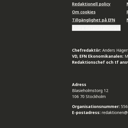
Redaktionell policy
Om cookies
Tillgänglighet på EFN
Ändra datainställningar
Chefredaktör:
Anders Häger
VD, EFN Ekonomikanalen:
M
Redaktionschef och tf ansv
Adress
Blasieholmstorg 12
106 70 Stockholm
Organisationsnummer:
556
E-postadress:
redaktionen@