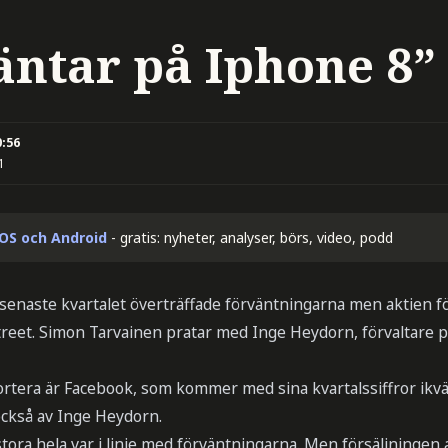
äntar på Iphone 8”
0:56
1
iOS och Android
- gratis: nyheter, analyser, börs, video, podd
 senaste kvartalet överträffade förväntningarna men aktien föl
treet. Simon Tarvainen pratar med Inge Heydorn, förvaltare 
ortera är Facebook, som kommer med sina kvartalssiffror ikväl
ckså av Inge Heydorn.
tora hela var i linje med förväntningarna. Men försäljningen