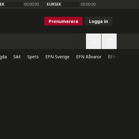
EK
00:00:00
EURSEK
00:00:00
Prenumerera
Logga in
gda
Sikt
Spets
EFN Sverige
EFN Råvaror
EFN Direkt