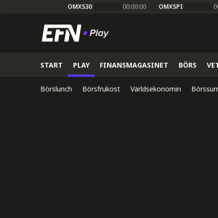
OMXS30
00:00:00
OMXSPI
0
START
PLAY
FINANSMAGASINET
BÖRS
VE
Börslunch
Börsfrukost
Världsekonomin
Börssur