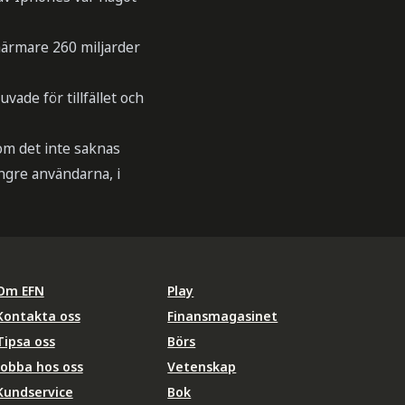
närmare 260 miljarder
ade för tillfället och
om det inte saknas
ngre användarna, i
Om EFN
Play
Kontakta oss
Finansmagasinet
Tipsa oss
Börs
Jobba hos oss
Vetenskap
Kundservice
Bok