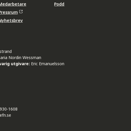
Medarbetare
Podd
Pressrum
Nyhetsbrev
strand
aria Nordin Wessman
arig utgivare:
Eric Emanuelsson
930-1608
efn.se