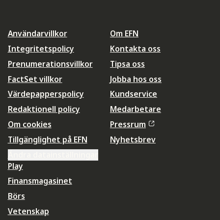
Användarvillkor
Om EFN
Integritetspolicy
Kontakta oss
Prenumerationsvillkor
Tipsa oss
FactSet villkor
Jobba hos oss
Värdepapperspolicy
Kundservice
Redaktionell policy
Medarbetare
Om cookies
Pressrum
Tillgänglighet på EFN
Nyhetsbrev
Ändra datainställningar
Play
Finansmagasinet
Börs
Vetenskap