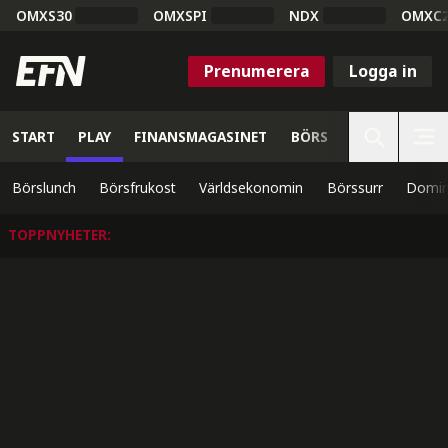
OMXS30
OMXSPI
NDX
OMXC
Prenumerera
Logga in
START
PLAY
FINANSMAGASINET
BÖRS
VETENSKAP
Börslunch
Börsfrukost
Världsekonomin
Börssurr
Domin
TOPPNYHETER
: