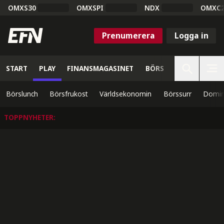
OMXS30
OMXSPI
NDX
OMXC
Prenumerera
Logga in
START
PLAY
FINANSMAGASINET
BÖRS
VETENSKAP
Börslunch
Börsfrukost
Världsekonomin
Börssurr
Domin
TOPPNYHETER
: