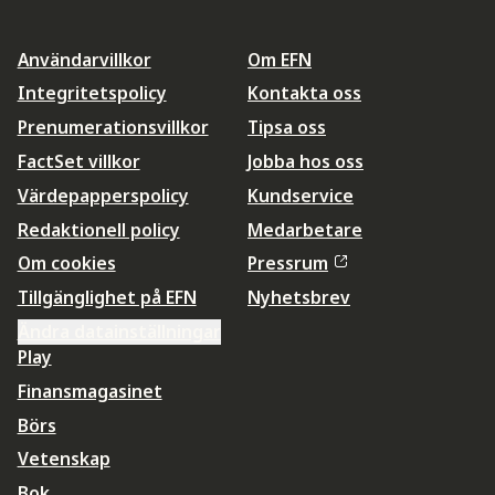
Användarvillkor
Om EFN
Integritetspolicy
Kontakta oss
Prenumerationsvillkor
Tipsa oss
FactSet villkor
Jobba hos oss
Värdepapperspolicy
Kundservice
Redaktionell policy
Medarbetare
Om cookies
Pressrum
Tillgänglighet på EFN
Nyhetsbrev
Ändra datainställningar
Play
Finansmagasinet
Börs
Vetenskap
Bok