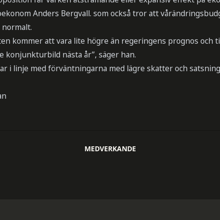
konom Anders Bergvall. som också tror att vårändringsbudg
 normalt.
eten kommer att vara lite högre än regeringens prognos och till
re konjunkturbild nästa år”, säger han.
ar i linje med förväntningarna med lägre skatter och satsnin
an
MEDVERKANDE