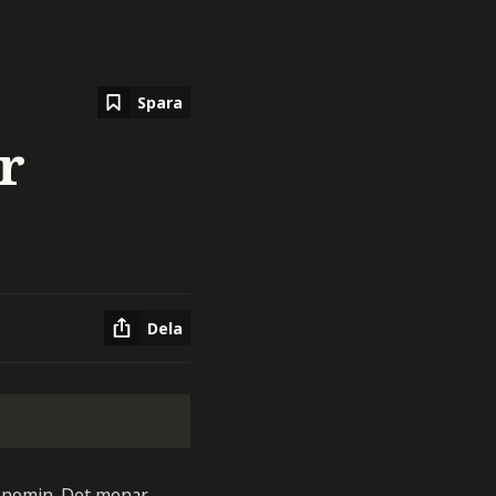
Spara
r
Dela
konomin. Det menar