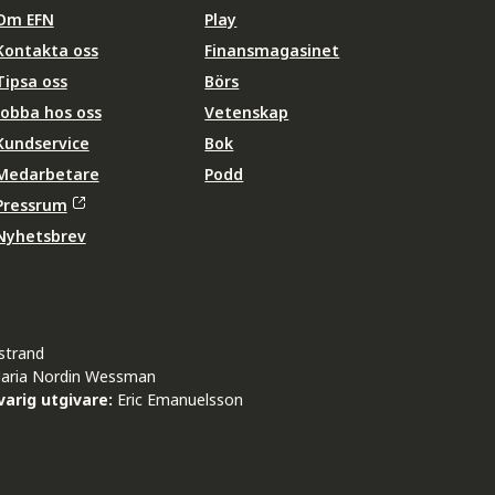
Om EFN
Play
Kontakta oss
Finansmagasinet
Tipsa oss
Börs
Jobba hos oss
Vetenskap
Kundservice
Bok
Medarbetare
Podd
Pressrum
Nyhetsbrev
strand
aria Nordin Wessman
arig utgivare:
Eric Emanuelsson