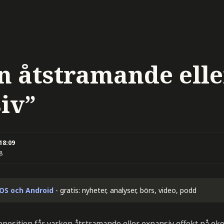
n åtstramande elle
iv”
 18:09
8
iOS och Android
- gratis: nyheter, analyser, börs, video, podd
osition får varken åtstramande eller expansiv effekt på e