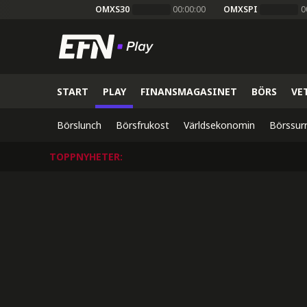
OMXS30
00:00:00
OMXSPI
0
START
PLAY
FINANSMAGASINET
BÖRS
VE
Börslunch
Börsfrukost
Världsekonomin
Börssur
TOPPNYHETER
: