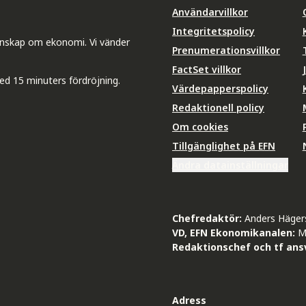
Användarvillkor
Integritetspolicy
unskap om ekonomi. Vi vänder
Prenumerationsvillkor
FactSet villkor
ed 15 minuters fördröjning.
Värdepapperspolicy
Redaktionell policy
Om cookies
Tillgänglighet på EFN
Ändra datainställningar
Chefredaktör:
Anders Häger
VD, EFN Ekonomikanalen:
M
Redaktionschef och tf ansv
Adress