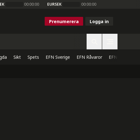
EK
00:00:00
EURSEK
00:00:00
Prenumerera
Logga in
gda
Sikt
Spets
EFN Sverige
EFN Råvaror
EFN Direkt