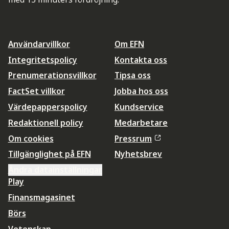
Användarvillkor
Om EFN
Integritetspolicy
Kontakta oss
Prenumerationsvillkor
Tipsa oss
FactSet villkor
Jobba hos oss
Värdepapperspolicy
Kundservice
Redaktionell policy
Medarbetare
Om cookies
Pressrum
Tillgänglighet på EFN
Nyhetsbrev
Ändra datainställningar
Play
Finansmagasinet
Börs
Vetenskap