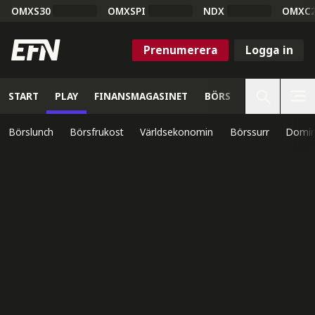
OMXS30
OMXSPI
NDX
OMXC
Prenumerera
Logga in
START
PLAY
FINANSMAGASINET
BÖRS
VETENSKAP
Börslunch
Börsfrukost
Världsekonomin
Börssurr
Domin