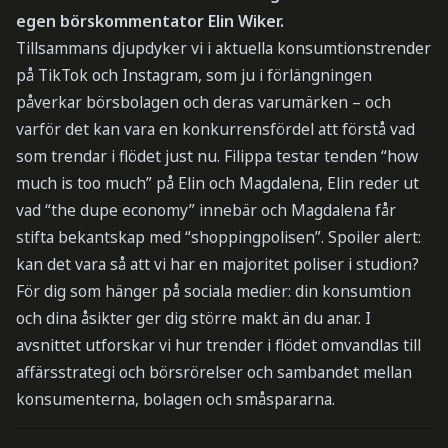
egen börskommentator Elin Wiker.
Tillsammans djupdyker vi i aktuella konsumtionstrender
på TikTok och Instagram, som ju i förlängningen
påverkar börsbolagen och deras varumärken – och
varför det kan vara en konkurrensfördel att förstå vad
som trendar i flödet just nu. Filippa testar tenden “how
much is too much” på Elin och Magdalena, Elin reder ut
vad “the dupe economy” innebär och Magdalena får
stifta bekantskap med “shoppingpolisen”. Spoiler alert:
kan det vara så att vi har en majoritet poliser i studion?
För dig som hänger på sociala medier: din konsumtion
och dina åsikter ger dig större makt än du anar. I
avsnittet utforskar vi hur trender i flödet omvandlas till
affärsstrategi och börsrörelser och sambandet mellan
konsumenterna, bolagen och småspararna.