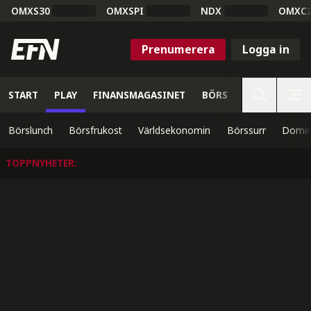
OMXS30
OMXSPI
NDX
OMXC
Prenumerera
Logga in
START
PLAY
FINANSMAGASINET
BÖRS
VETENSKAP
Börslunch
Börsfrukost
Världsekonomin
Börssurr
Domin
TOPPNYHETER
: