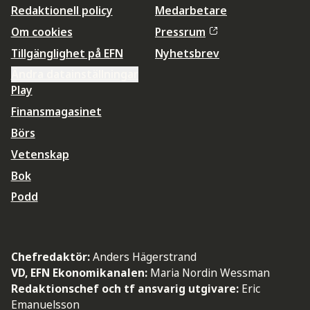
Redaktionell policy
Medarbetare
Om cookies
Pressrum
Tillgänglighet på EFN
Nyhetsbrev
Ändra datainställningar
Play
Finansmagasinet
Börs
Vetenskap
Bok
Podd
Chefredaktör:
Anders Hägerstrand
VD, EFN Ekonomikanalen:
Maria Nordin Wessman
Redaktionschef och tf ansvarig utgivare:
Eric
Emanuelsson