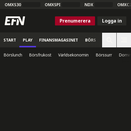
OMXS30
OMXSPI
NDX
OMXC
Prenumerera
Logga in
START
PLAY
FINANSMAGASINET
BÖRS
VETENSKAP
Börslunch
Börsfrukost
Världsekonomin
Börssurr
Domin