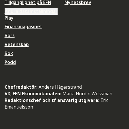
Tillgänglighet på EFN
Nyhetsbrev
Ändra datainställningar
Play
Finansmagasinet
Börs
Vetenskap
Bok
Podd
Chefredaktör:
Anders Hägerstrand
VD, EFN Ekonomikanalen:
Maria Nordin Wessman
Redaktionschef och tf ansvarig utgivare:
Eric
Emanuelsson