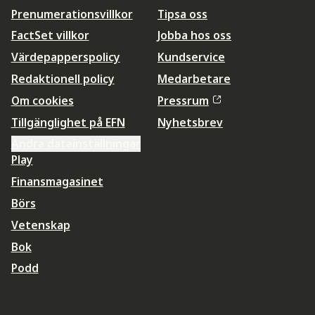
Prenumerationsvillkor
Tipsa oss
FactSet villkor
Jobba hos oss
Värdepapperspolicy
Kundservice
Redaktionell policy
Medarbetare
Om cookies
Pressrum
Tillgänglighet på EFN
Nyhetsbrev
Ändra datainställningar
Play
Finansmagasinet
Börs
Vetenskap
Bok
Podd