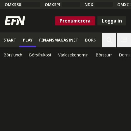
OMXS30
OMXSPI
NDX
OMXC
Prenumerera
Logga in
START
PLAY
FINANSMAGASINET
BÖRS
VETENSKAP
Börslunch
Börsfrukost
Världsekonomin
Börssurr
Domin