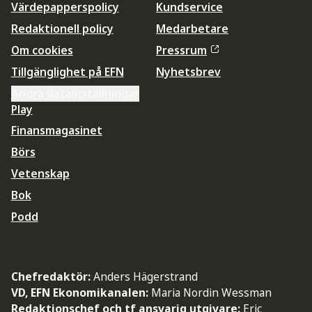
Värdepapperspolicy
Kundservice
Redaktionell policy
Medarbetare
Om cookies
Pressrum
Tillgänglighet på EFN
Nyhetsbrev
Ändra datainställningar
Play
Finansmagasinet
Börs
Vetenskap
Bok
Podd
Chefredaktör:
Anders Hägerstrand
VD, EFN Ekonomikanalen:
Maria Nordin Wessman
Redaktionschef och tf ansvarig utgivare:
Eric