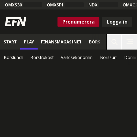
OMXS30
OMXSPI
NDX
OMXC
Prenumerera
Logga in
START
PLAY
FINANSMAGASINET
BÖRS
VETENSKAP
Börslunch
Börsfrukost
Världsekonomin
Börssurr
Domin