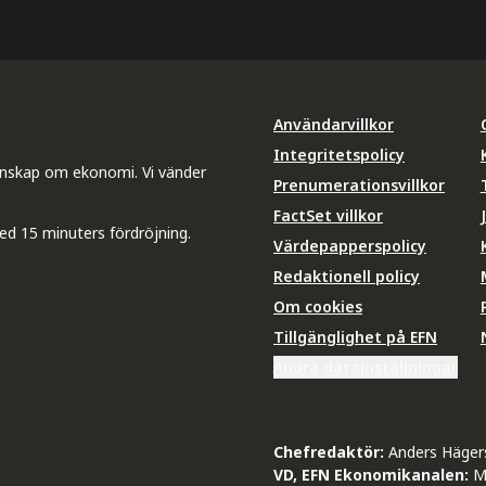
Användarvillkor
Integritetspolicy
unskap om ekonomi. Vi vänder
Prenumerationsvillkor
FactSet villkor
ed 15 minuters fördröjning.
Värdepapperspolicy
Redaktionell policy
Om cookies
Tillgänglighet på EFN
Ändra datainställningar
Chefredaktör:
Anders Häger
VD, EFN Ekonomikanalen:
M