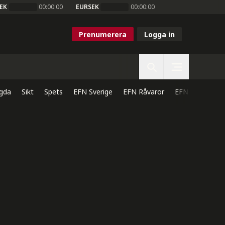
EK
00:00:00
EURSEK
00:00:00
Prenumerera
Logga in
gda
Sikt
Spets
EFN Sverige
EFN Råvaror
EFN Direkt