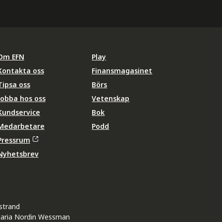
Om EFN
Play
Kontakta oss
Finansmagasinet
Tipsa oss
Börs
Jobba hos oss
Vetenskap
Kundservice
Bok
Medarbetare
Podd
Pressrum
Nyhetsbrev
strand
aria Nordin Wessman