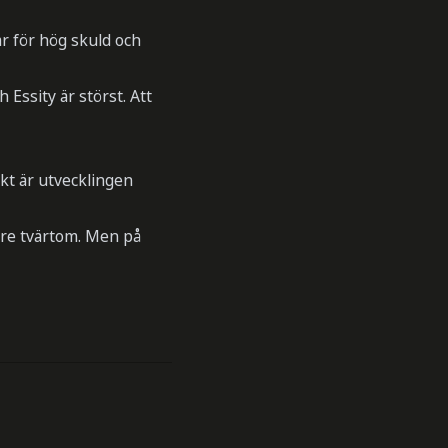
har för hög skuld och
 Essity är störst. Att
ikt är utvecklingen
are tvärtom. Men på