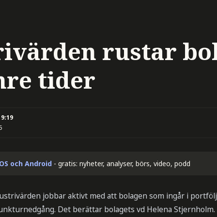
rivärden rustar bo
mre tider
19:19
5
iOS och Android
- gratis: nyheter, analyser, börs, video, podd
strivärden jobbar aktivt med att bolagen som ingår i portföl
unkturnedgång. Det berättar bolagets vd Helena Stjernholm.