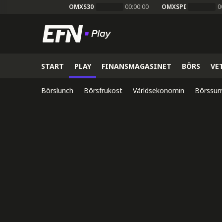
OMXS30
00:00:00
OMXSPI
0
START
PLAY
FINANSMAGASINET
BÖRS
VE
Börslunch
Börsfrukost
Världsekonomin
Börssur