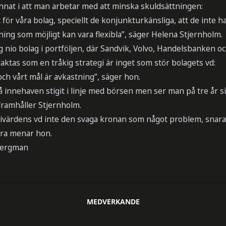
annat i att man arbetar med att minska skuldsättningen:
igt för våra bolag, speciellt de konjunkturkänsliga, att de inte 
kning som möjligt kan vara flexibla”, säger Helena Stjernholm.
 nio bolag i portföljen, där Sandvik, Volvo, Handelsbanken och
aktas som en tråkig strategi är inget som stör bolagets vd:
 och vårt mål är avkastning”, säger hon.
 på innehaven stigit i linje med börsen men ser man på tre år s
framhåller Stjernholm.
trivärdens vd inte den svaga kronan som något problem, snar
 bra menar hon.
Bergman
MEDVERKANDE