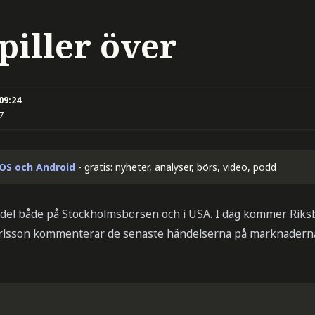
piller över
 09:24
7
iOS och Android
- gratis: nyheter, analyser, börs, video, podd
andel både på Stockholmsbörsen och i USA. I dag kommer Rik
arlsson kommenterar de senaste händelserna på marknaderna,