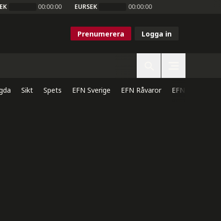
EK
00:00:00
EURSEK
00:00:00
Prenumerera
Logga in
gda
Sikt
Spets
EFN Sverige
EFN Råvaror
EFN Direkt