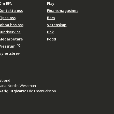
Om EFN
Play
Kontakta oss
Finansmagasinet
Tipsa oss
Börs
Jobba hos oss
Vetenskap
Kundservice
Bok
Medarbetare
Podd
Pressrum
Nyhetsbrev
strand
aria Nordin Wessman
arig utgivare:
Eric Emanuelsson