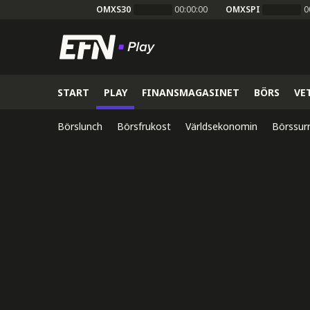
OMXS30
00:00:00
OMXSPI
0
START
PLAY
FINANSMAGASINET
BÖRS
VE
Börslunch
Börsfrukost
Världsekonomin
Börssur