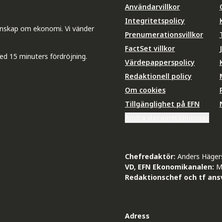
Användarvillkor
Integritetspolicy
unskap om ekonomi. Vi vänder
Prenumerationsvillkor
FactSet villkor
ed 15 minuters fördröjning.
Värdepapperspolicy
Redaktionell policy
Om cookies
Tillgänglighet på EFN
Ändra datainställningar
Chefredaktör:
Anders Häger
VD, EFN Ekonomikanalen:
M
Redaktionschef och tf ansv
Adress