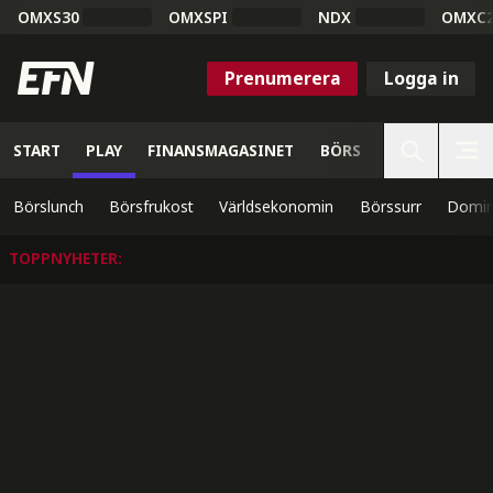
OMXS30
OMXSPI
NDX
OMXC
Prenumerera
Logga in
START
PLAY
FINANSMAGASINET
BÖRS
VETENSKAP
Börslunch
Börsfrukost
Världsekonomin
Börssurr
Domin
TOPPNYHETER
: