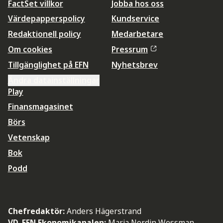
FactSet villkor
Jobba hos oss
Värdepapperspolicy
Kundservice
Redaktionell policy
Medarbetare
Om cookies
Pressrum
Tillgänglighet på EFN
Nyhetsbrev
Ändra datainställningar
Play
Finansmagasinet
Börs
Vetenskap
Bok
Podd
Chefredaktör:
Anders Hägerstrand
VD, EFN Ekonomikanalen:
Maria Nordin Wessman