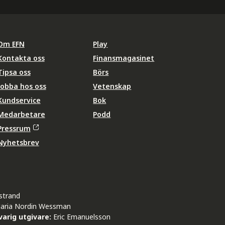
Om EFN
Play
Kontakta oss
Finansmagasinet
Tipsa oss
Börs
Jobba hos oss
Vetenskap
Kundservice
Bok
Medarbetare
Podd
Pressrum
Nyhetsbrev
strand
aria Nordin Wessman
arig utgivare:
Eric Emanuelsson