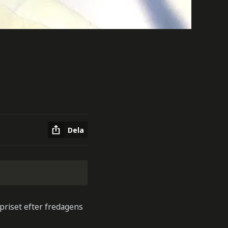
i
Dela
epriset efter fredagens