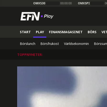
OMXS30
00:00:00
OMXSPI
0
START
PLAY
FINANSMAGASINET
BÖRS
VE
Börslunch
Börsfrukost
Världsekonomin
Börssur
TOPPNYHETER
: