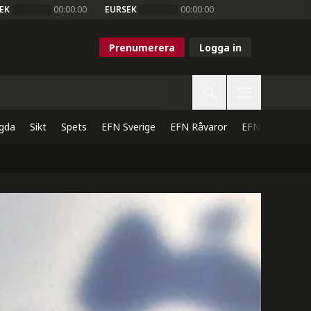
EK
00:00:00
EURSEK
00:00:00
Prenumerera
Logga in
gda
Sikt
Spets
EFN Sverige
EFN Råvaror
EFN Direkt