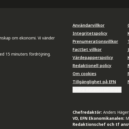
Användarvillkor
Integritetspolicy
unskap om ekonomi. Vi vänder
Prenumerationsvillkor
FactSet villkor
ed 15 minuters fördröjning.
Värdepapperspolicy
Redaktionell policy
Om cookies
Tillgänglighet på EFN
Ändra datainställningar
Chefredaktör:
Anders Häger
VD, EFN Ekonomikanalen:
M
Redaktionschef och tf ansv