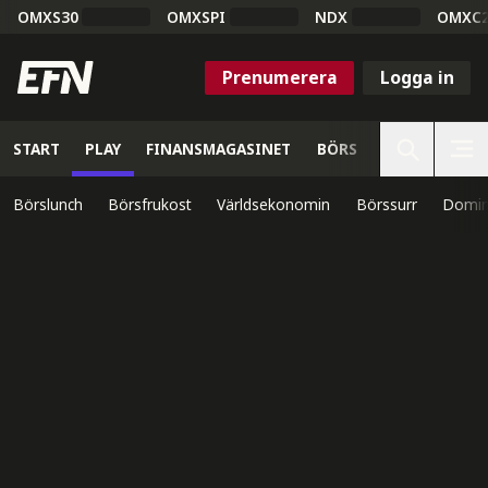
OMXS30
OMXSPI
NDX
OMXC
Prenumerera
Logga in
START
PLAY
FINANSMAGASINET
BÖRS
VETENSKAP
Börslunch
Börsfrukost
Världsekonomin
Börssurr
Domin