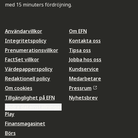
med 15 minuters fördröjning.
Användarvillkor
Om EFN
Integritetspolicy
Kontakta oss
Prenumerationsvillkor
Tipsa oss
FactSet villkor
Jobba hos oss
Värdepapperspolicy
Kundservice
Redaktionell policy
Medarbetare
Om cookies
Pressrum
Tillgänglighet på EFN
Nyhetsbrev
Ändra datainställningar
Play
Finansmagasinet
Börs