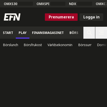
OMXS30
OMXSPI
NDX
OMXC
Prenumerera
Logga in
START
PLAY
FINANSMAGASINET
BÖRS
VETENSKAP
Börslunch
Börsfrukost
Världsekonomin
Börssurr
Domin