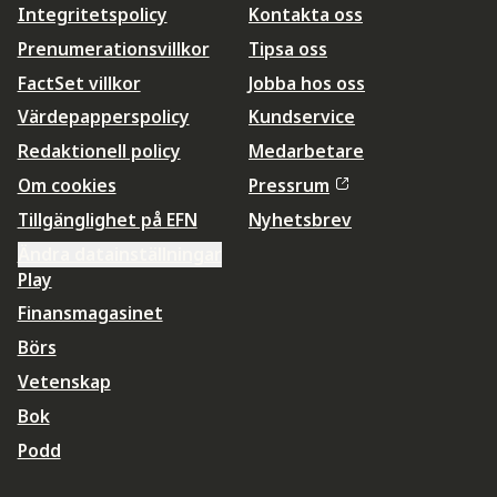
Integritetspolicy
Kontakta oss
Prenumerationsvillkor
Tipsa oss
FactSet villkor
Jobba hos oss
Värdepapperspolicy
Kundservice
Redaktionell policy
Medarbetare
Om cookies
Pressrum
Tillgänglighet på EFN
Nyhetsbrev
Ändra datainställningar
Play
Finansmagasinet
Börs
Vetenskap
Bok
Podd