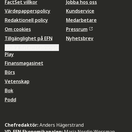
FactSet villkor
Jobba hos oss
Värdepapperspolicy
Kundservice
Redaktionell policy
Medarbetare
Om cookies
Pressrum
Tillgänglighet på EFN
Nyhetsbrev
Ändra datainställningar
Play
Finansmagasinet
Börs
Vetenskap
Bok
Podd
Chefredaktör:
Anders Hägerstrand
VD, EFN Ekonomikanalen:
Maria Nordin Wessman