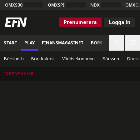
OMXS30
OMXSPI
NDX
OMXC
Prenumerera
Logga in
START
PLAY
FINANSMAGASINET
BÖRS
VETENSKAP
Börslunch
Börsfrukost
Världsekonomin
Börssurr
Domin
TOPPNYHETER
: