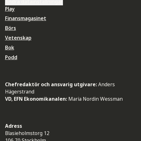
Ändra datainställningar
Play
Finansmagasinet
Börs
Vetenskap
Bok
Podd
Chefredaktör och ansvarig utgivare:
Anders
Hägerstrand
VD, EFN Ekonomikanalen:
Maria Nordin Wessman
Adress
Blasieholmstorg 12
106 70 Stockholm