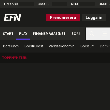
OMXS30
OMXSPI
NDX
OMXC
Prenumerera
Logga in
START
PLAY
FINANSMAGASINET
BÖRS
VETENSKAP
Börslunch
Börsfrukost
Världsekonomin
Börssurr
Domin
TOPPNYHETER
: