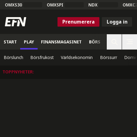
OMXS30
OMXSPI
NDX
OMXC
Prenumerera
Logga in
START
PLAY
FINANSMAGASINET
BÖRS
VETENSKAP
Börslunch
Börsfrukost
Världsekonomin
Börssurr
Domin
TOPPNYHETER
: