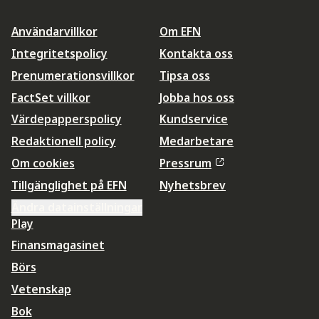
Användarvillkor
Om EFN
Integritetspolicy
Kontakta oss
Prenumerationsvillkor
Tipsa oss
FactSet villkor
Jobba hos oss
Värdepapperspolicy
Kundservice
Redaktionell policy
Medarbetare
Om cookies
Pressrum
Tillgänglighet på EFN
Nyhetsbrev
Ändra datainställningar
Play
Finansmagasinet
Börs
Vetenskap
Bok