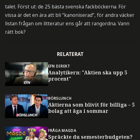
talet. Först ut: de 25 bästa svenska fackböckerna. För
vissa är det en ära att bli “kanoniserad”, för andra väcker
listan frågan om litteratur ens går att rangordna. Vann
rätt bok?
RELATERAT
EFN DIREKT
Analytikern: "Aktien ska upp 5
procent"
BÖRSLUNCH
Aktierna som blivit för billiga – 5
bolag att äga i sommar
FRÅGA MAGDA
Spräckte du semesterbudgeten?