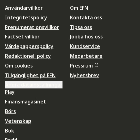
Användarvillkor
Om EFN
Integritetspolicy
Kontakta oss
Prenumerationsvillkor
Tipsa oss
FactSet villkor
Jobba hos oss
Värdepapperspolicy
Kundservice
Redaktionell policy
Medarbetare
Om cookies
Pressrum
Tillgänglighet på EFN
Nyhetsbrev
Ändra datainställningar
Play
Finansmagasinet
Börs
Vetenskap
Bok