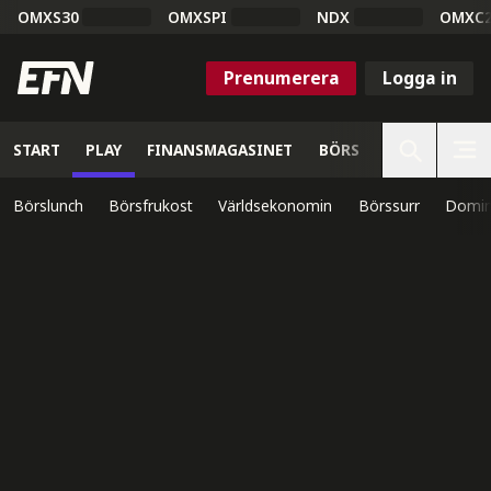
OMXS30
OMXSPI
NDX
OMXC
Prenumerera
Logga in
START
PLAY
FINANSMAGASINET
BÖRS
VETENSKAP
Börslunch
Börsfrukost
Världsekonomin
Börssurr
Domin