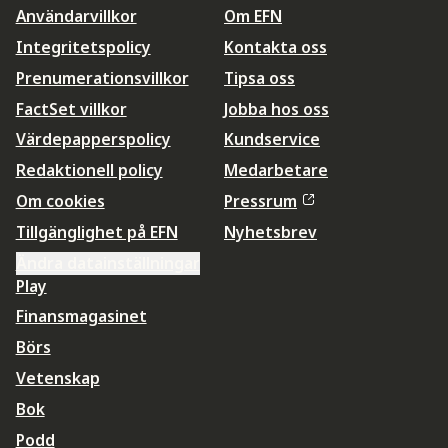
Användarvillkor
Om EFN
Integritetspolicy
Kontakta oss
Prenumerationsvillkor
Tipsa oss
FactSet villkor
Jobba hos oss
Värdepapperspolicy
Kundservice
Redaktionell policy
Medarbetare
Om cookies
Pressrum
Tillgänglighet på EFN
Nyhetsbrev
Ändra datainställningar
Play
Finansmagasinet
Börs
Vetenskap
Bok
Podd