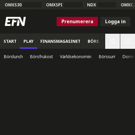
OMXS30
OMXSPI
NDX
OMXC
Prenumerera
Logga in
START
PLAY
FINANSMAGASINET
BÖRS
VETENSKAP
Börslunch
Börsfrukost
Världsekonomin
Börssurr
Domin