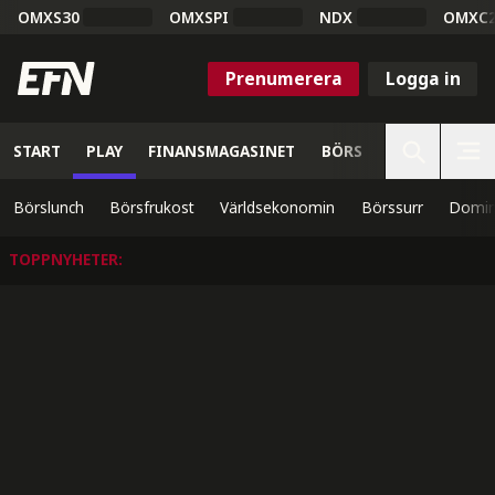
OMXS30
OMXSPI
NDX
OMXC
Prenumerera
Logga in
START
PLAY
FINANSMAGASINET
BÖRS
VETENSKAP
Börslunch
Börsfrukost
Världsekonomin
Börssurr
Domin
TOPPNYHETER
: