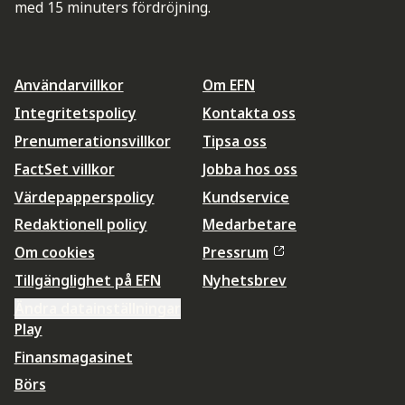
med 15 minuters fördröjning.
Användarvillkor
Om EFN
Integritetspolicy
Kontakta oss
Prenumerationsvillkor
Tipsa oss
FactSet villkor
Jobba hos oss
Värdepapperspolicy
Kundservice
Redaktionell policy
Medarbetare
Om cookies
Pressrum
Tillgänglighet på EFN
Nyhetsbrev
Ändra datainställningar
Play
Finansmagasinet
Börs