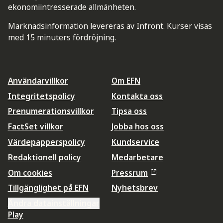
ekonomiintresserade allmänheten.
Marknadsinformation levereras av Infront. Kurser visas
med 15 minuters fördröjning.
Användarvillkor
Om EFN
Integritetspolicy
Kontakta oss
Prenumerationsvillkor
Tipsa oss
FactSet villkor
Jobba hos oss
Värdepapperspolicy
Kundservice
Redaktionell policy
Medarbetare
Om cookies
Pressrum
Tillgänglighet på EFN
Nyhetsbrev
Ändra datainställningar
Play