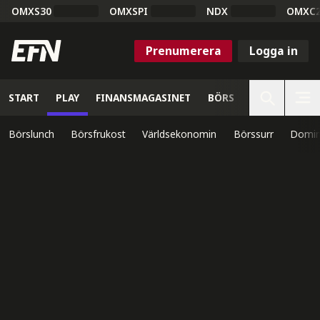
OMXS30
OMXSPI
NDX
OMXC
Prenumerera
Logga in
START
PLAY
FINANSMAGASINET
BÖRS
VETENSKAP
Börslunch
Börsfrukost
Världsekonomin
Börssurr
Domin