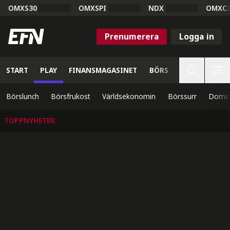
OMXS30
OMXSPI
NDX
OMXC
Prenumerera
Logga in
START
PLAY
FINANSMAGASINET
BÖRS
VETENSKAP
Börslunch
Börsfrukost
Världsekonomin
Börssurr
Domin
TOPPNYHETER
: