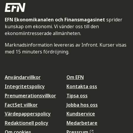
EFN Ekonomikanalen och Finansmagasinet
sprider
kunskap om ekonomi. Vi vänder oss till den
ekonomiintresserade allmänheten.
Marknadsinformation levereras av Infront. Kurser visas
med 15 minuters fördröjning.
Användarvillkor
Om EFN
Integritetspolicy
Kontakta oss
Prenumerationsvillkor
Tipsa oss
FactSet villkor
Jobba hos oss
Värdepapperspolicy
Kundservice
Redaktionell policy
Medarbetare
Om cookies
Pressrum