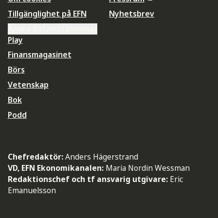
Tillgänglighet på EFN
Nyhetsbrev
Ändra datainställningar
Play
Finansmagasinet
Börs
Vetenskap
Bok
Podd
Chefredaktör:
Anders Hägerstrand
VD, EFN Ekonomikanalen:
Maria Nordin Wessman
Redaktionschef och tf ansvarig utgivare:
Eric
Emanuelsson