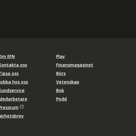
Om EFN
Play
Kontakta oss
Finansmagasinet
Tipsa oss
Börs
Jobba hos oss
Vetenskap
Kundservice
Bok
Medarbetare
Podd
Pressrum
Nyhetsbrev