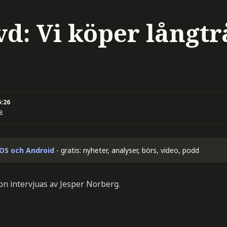
vd: Vi köper långt
5:26
8
iOS och Android
- gratis: nyheter, analyser, börs, video, podd
son intervjuas av Jesper Norberg.