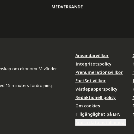
MEDVERKANDE
Användarvillkor
Integritetspolicy
unskap om ekonomi. Vi vänder
Prenumerationsvillkor
FactSet villkor
ed 15 minuters fördröjning.
Värdepapperspolicy
Redaktionell policy
Om cookies
Tillgänglighet på EFN
Ändra datainställningar