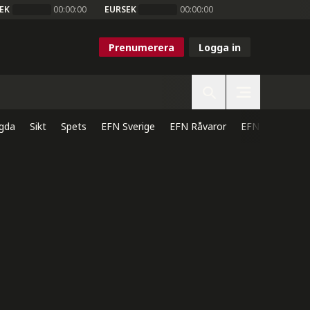
EK
00:00:00
EURSEK
00:00:00
Prenumerera
Logga in
gda
Sikt
Spets
EFN Sverige
EFN Råvaror
EFN Direkt