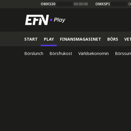
OMXS30
00:00:00
OMXSPI
0
START
PLAY
FINANSMAGASINET
BÖRS
VE
Börslunch
Börsfrukost
Världsekonomin
Börssur