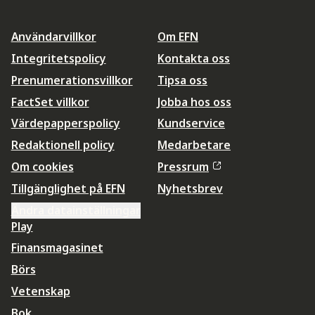
Användarvillkor
Om EFN
Integritetspolicy
Kontakta oss
Prenumerationsvillkor
Tipsa oss
FactSet villkor
Jobba hos oss
Värdepapperspolicy
Kundservice
Redaktionell policy
Medarbetare
Om cookies
Pressrum
Tillgänglighet på EFN
Nyhetsbrev
Ändra datainställningar
Play
Finansmagasinet
Börs
Vetenskap
Bok