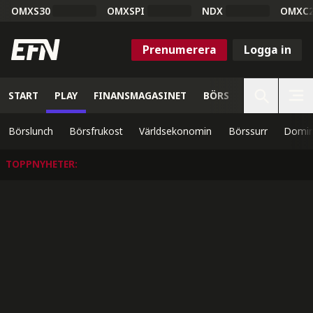
OMXS30
OMXSPI
NDX
OMXC
Prenumerera
Logga in
START
PLAY
FINANSMAGASINET
BÖRS
VETENSKAP
Börslunch
Börsfrukost
Världsekonomin
Börssurr
Domin
TOPPNYHETER
: