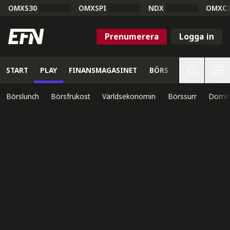
OMXS30
OMXSPI
NDX
OMXC
Prenumerera
Logga in
START
PLAY
FINANSMAGASINET
BÖRS
VETENSKAP
Börslunch
Börsfrukost
Världsekonomin
Börssurr
Domin