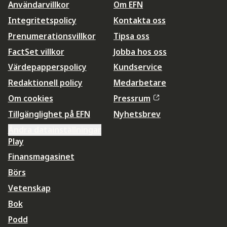
Användarvillkor
Om EFN
Integritetspolicy
Kontakta oss
Prenumerationsvillkor
Tipsa oss
FactSet villkor
Jobba hos oss
Värdepapperspolicy
Kundservice
Redaktionell policy
Medarbetare
Om cookies
Pressrum
Tillgänglighet på EFN
Nyhetsbrev
Ändra datainställningar
Play
Finansmagasinet
Börs
Vetenskap
Bok
Podd