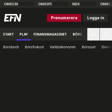
OMXS30
OMXSPI
NDX
OMXC
Prenumerera
Logga in
START
PLAY
FINANSMAGASINET
BÖRS
VETENSKAP
Börslunch
Börsfrukost
Världsekonomin
Börssurr
Domin