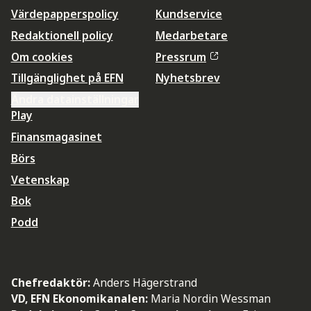
Värdepapperspolicy
Kundservice
Redaktionell policy
Medarbetare
Om cookies
Pressrum
Tillgänglighet på EFN
Nyhetsbrev
Ändra datainställningar
Play
Finansmagasinet
Börs
Vetenskap
Bok
Podd
Chefredaktör:
Anders Hägerstrand
VD, EFN Ekonomikanalen:
Maria Nordin Wessman