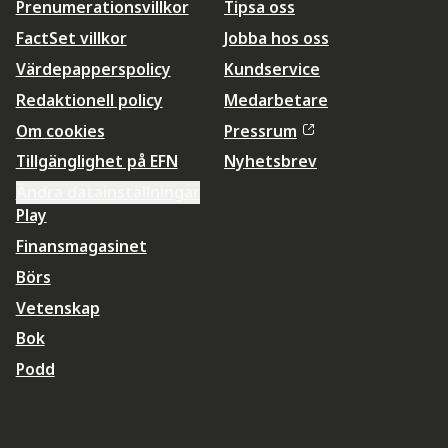
Prenumerationsvillkor
Tipsa oss
FactSet villkor
Jobba hos oss
Värdepapperspolicy
Kundservice
Redaktionell policy
Medarbetare
Om cookies
Pressrum
Tillgänglighet på EFN
Nyhetsbrev
Ändra datainställningar
Play
Finansmagasinet
Börs
Vetenskap
Bok
Podd