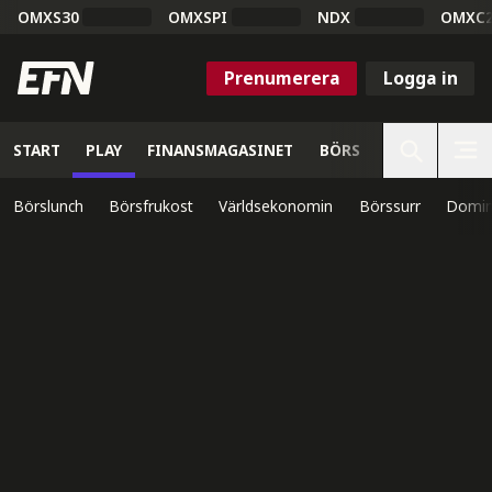
OMXS30
OMXSPI
NDX
OMXC
Prenumerera
Logga in
START
PLAY
FINANSMAGASINET
BÖRS
VETENSKAP
Börslunch
Börsfrukost
Världsekonomin
Börssurr
Domin